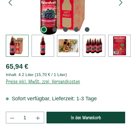
Regulärer Preis:
65,94 €
Inhalt:
4.2 Liter
(15,70 € / 1 Liter)
Preise inkl. MwSt. zzgl. Versandkosten
Sofort verfügbar, Lieferzeit: 1-3 Tage
Produkt Anzahl: Gib den gewünschten Wert e
In den Warenkorb