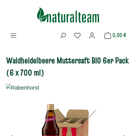
Zum Hauptinhalt springen
0,00 €
Du hast 0 Produkte auf dem 
Waldheidelbeere Muttersaft BIO 6er Pack
(6 x 700 ml)
Bildergalerie überspringen